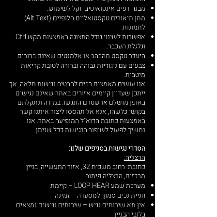
מבנה דפים אינטואיטיבי וקל לשימוש.
מתן תיאורים טקסטואליים חלופיים (Alt Text)
לתמונות.
אפשרות לשינוי גודל התצוגה באמצעות מקש Ctrl
וגלגלת העכבר.
היעדר טקסט מהבהב או אלמנטים שאינם ברורים.
צבעים עם ניגודיות גבוהה וברורה לטובת קריאות
מיטבית.
אנו עושים מאמצים רבים להבטיח נגישות מלאה, אך
ייתכן שעדיין קיימים אזורים באתר שאינם נגישים
באופן מושלם או שטרם הונגשו. במידה ונתקלתם
בקושי כלשהו, אנא אל תהססו ליצור איתנו קשר
באמצעות כתובת הדוא"ל המופיעה באתר. אנו
נמשיך לפעול לשיפור הנגישות ככל שניתן.
הסדרי נגישות בסניפים שלנו:
הרצליה:
כתובת: רחוב משכית 32, אזור התעשייה, בניין
מרכזים, הרצליה פיתוח
מערכת שמע LOOP HEAR – קיימת
חניית נכים סמוך למסעדה – זמינה
אין תא שירותים נגיש – שירותים נגישים נמצאים
בלובי הבניין