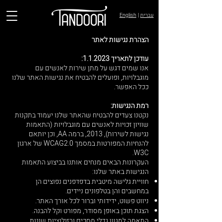
עברית
|
English
הצהרת נגישות לאתר
עודכן לתאריך 1.1.2023:
אנו שמים דגש על מתן שירות לאנשים עם
מוגבלויות, ופועלים להבטיח את נגישות האתר שלנו
ככל האפשר.
רמת הנגישות:
נקטנו צעדים להבטיח שהאתר שלנו יעמוד בתקנות
שוויון זכויות לאנשים עם מוגבלויות (התאמות
נגישות לשירות), 2013, ברמה AA, וכן יותאם
להנחיות המפורטות במסמך WCAG2.0 של ארגון
W3C.
העקרונות הבאים מנחים אותנו בביצוע התאמות
הנגישות באתר שלנו:
חוויית גלישה מיטבית בדפדפנים נפוצים הן
במחשבים והן בטלפונים ניידים.
ניווט פשוט, ידידותי וברור לכל אורך האתר.
הצגת תוכן באופן מסודר, מפורט וקל להבנה.
התאמה למגוון גדלי מסכים ורזולוציות שונות.