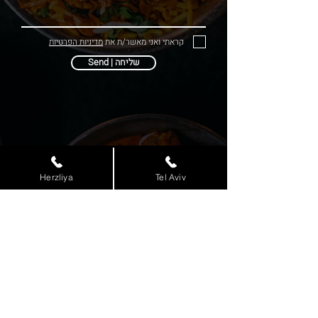
קראתי ואני מאשר/ת את
מדיניות הפרטיות
Send | שליחה
Contact
us
Herzliya
Tel Aviv
Herzeliya:
09-9546702
| Tel Aviv:
03-6296185
Delivery
Reservations
© 2025 כל הזכויות שמורות לטנדורי